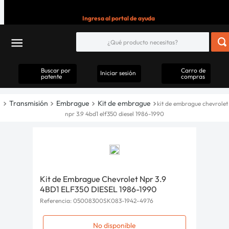
Ingresa al portal de ayuda
Buscar por
Carro de
Iniciar sesión
patente
compras
Transmisión
Embrague
Kit de embrague
kit de embrague chevrolet
npr 3.9 4bd1 elf350 diesel 1986-1990
Kit de Embrague Chevrolet Npr 3.9
4BD1 ELF350 DIESEL 1986-1990
Referencia
:
05008300SK083-1942-4976
No disponible