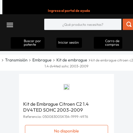
Ingresa al portal de ayuda
Buscar por
Carro de
Iniciar sesión
patente
compras
Transmisión
Embrague
Kit de embrague
kit de embrague citroen c2
1.4 dv4ted sohc 2003-2009
Kit de Embrague Citroen C2 1.4
DV4TED SOHC 2003-2009
Referencia
:
05008300SK154-1999-4976
No disponible