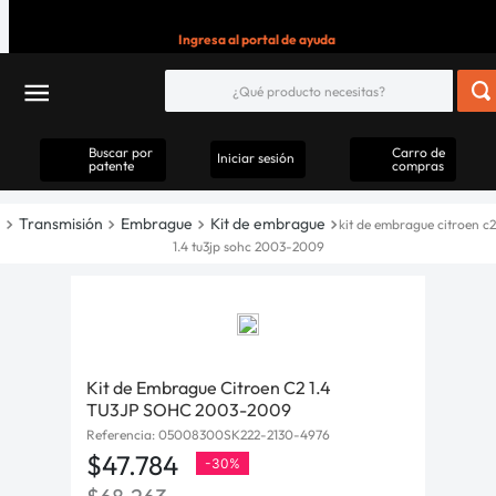
Ingresa al portal de ayuda
Buscar por
Carro de
Iniciar sesión
patente
compras
Transmisión
Embrague
Kit de embrague
kit de embrague citroen c2
1.4 tu3jp sohc 2003-2009
Kit de Embrague Citroen C2 1.4
TU3JP SOHC 2003-2009
Referencia
:
05008300SK222-2130-4976
$
47
.
784
-
30%