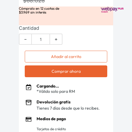
$
68
.
028
Cómpralo en
12
cuotas de
$
3
.
969
sin interés
Cantidad
－
＋
Añadir al carrito
Comprar ahora
Cargando...
*Válido solo para RM
Devolución gratis
Tienes 7 días desde que lo recibes.
Medios de pago
Tarjetas de crédito