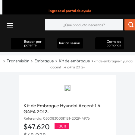
Ingresa al portal de ayuda
Buscar por
Carro de
Iniciar sesión
patente
compras
Transmisión
Embrague
Kit de embrague
kit de embrague hyundai
accent 1.4 g4fa 2012-
Kit de Embrague Hyundai Accent 1.4
G4FA 2012-
Referencia
:
05008300SK181-2029-4976
$
47
.
620
-
30%