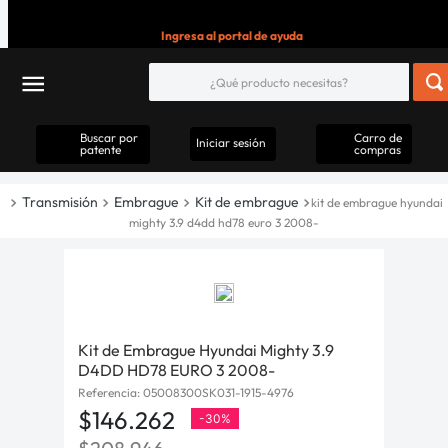
Ingresa al portal de ayuda
Buscar por
Carro de
Iniciar sesión
patente
compras
Transmisión
Embrague
Kit de embrague
kit de embrague hyundai
mighty 3.9 d4dd hd78 euro 3 2008-
Kit de Embrague Hyundai Mighty 3.9
D4DD HD78 EURO 3 2008-
Referencia
:
05008300SK031-1915-4976
$
146
.
262
-
30%