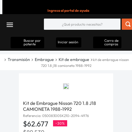
Ingresa al portal de ayuda
Buscar por
Carro de
Iniciar sesión
patente
compras
Transmisión
Embrague
Kit de embrague
kit de embrague nissan
720 1.8 j18 camioneta 1988-1992
Kit de Embrague Nissan 720 1.8 J18
CAMIONETA 1988-1992
Referencia
:
05008300SK210-2094-4976
$
62
.
677
-
30%