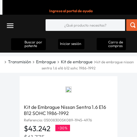
Ingresa al portal de ayuda
Buscar por
Carro de
Iniciar sesión
patente
compras
Transmisión
Embrague
Kit de embrague
kit de embrague nissan
sentra 1.6 e16 b12 sohc 1986-1992
Kit de Embrague Nissan Sentra 1.6 E16
B12 SOHC 1986-1992
Referencia
:
05008300SK089-1945-4976
$
43
.
242
-
30%