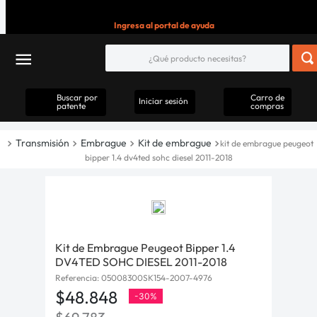
Ingresa al portal de ayuda
Buscar por
Carro de
Iniciar sesión
patente
compras
Transmisión
Embrague
Kit de embrague
kit de embrague peugeot
bipper 1.4 dv4ted sohc diesel 2011-2018
Kit de Embrague Peugeot Bipper 1.4
DV4TED SOHC DIESEL 2011-2018
Referencia
:
05008300SK154-2007-4976
$
48
.
848
-
30%