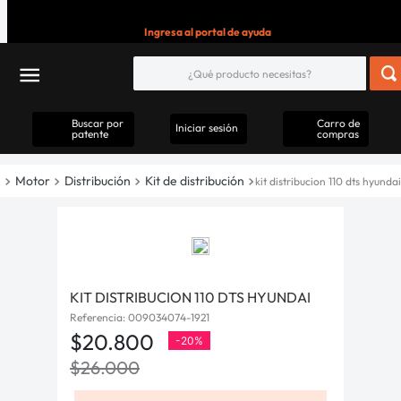
Ingresa al portal de ayuda
Buscar por
Carro de
Iniciar sesión
patente
compras
Motor
Distribución
Kit de distribución
kit distribucion 110 dts hyundai
KIT DISTRIBUCION 110 DTS HYUNDAI
Referencia
:
009034074-1921
$
20
.
800
-
20%
$
26
.
000