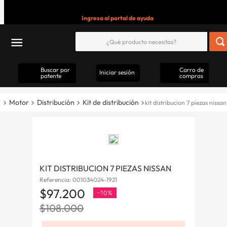
Ingresa al portal de ayuda
Buscar por
Carro de
Iniciar sesión
patente
compras
Motor
Distribución
Kit de distribución
kit distribucion 7 piezas nissan
KIT DISTRIBUCION 7 PIEZAS NISSAN
Referencia
:
001034024-1921
$
97
.
200
-
10%
$
108
.
000