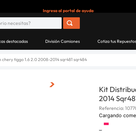
Ingresa al portal de ayuda
as destacadas
División Camiones
Cotiza tus Repuesto
ion chery tiggo 1.6 2.0 2008-2014 sqr481 sqr484
Kit Distrib
2014 Sqr48
Referencia
:
1077
Cargando come
-