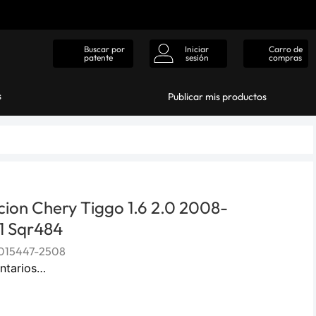
Iniciar
Carro de
Buscar por
sesión
compras
patente
s
Publicar mis productos
ucion Chery Tiggo 1.6 2.0 2008-
1 Sqr484
015447-2508
ntarios…