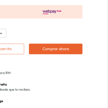
＋
carrito
Comprar ahora
para RM
ratis
desde que lo recibes.
go