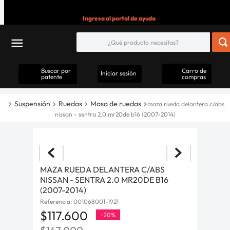
Ingresa al portal de ayuda
Buscar por
Carro de
Iniciar sesión
patente
compras
Suspensión
Ruedas
Masa de ruedas
maza rueda delantera c/abs
nissan - sentra 2.0 mr20de b16 (2007-2014)
MAZA RUEDA DELANTERA C/ABS
NISSAN - SENTRA 2.0 MR20DE B16
(2007-2014)
Referencia
:
001068001-1921
$
117
.
600
-
20%