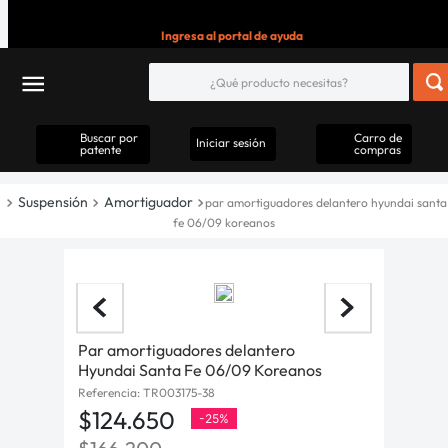
Ingresa al portal de ayuda
Buscar por
Carro de
Iniciar sesión
patente
compras
Suspensión
Amortiguador
par amortiguadores delantero hyundai santa
fe 06/09 koreanos
Par amortiguadores delantero
Hyundai Santa Fe 06/09 Koreanos
Referencia
:
TR003175-38
$
124
.
650
-
25%