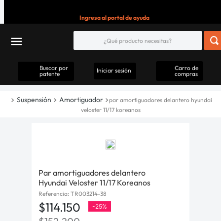
Ingresa al portal de ayuda
Buscar por
Carro de
Iniciar sesión
patente
compras
Suspensión
Amortiguador
par amortiguadores delantero hyundai
veloster 11/17 koreanos
Par amortiguadores delantero
Hyundai Veloster 11/17 Koreanos
Referencia
:
TR003214-38
$
114
.
150
-
25%