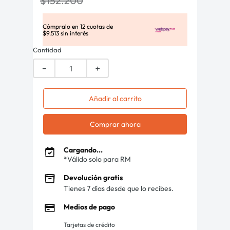
$
152
.
200
Cómpralo en
12
cuotas de
$
9
.
513
sin interés
Cantidad
－
＋
Añadir al carrito
Comprar ahora
Cargando...
*Válido solo para RM
Devolución gratis
Tienes 7 días desde que lo recibes.
Medios de pago
Tarjetas de crédito