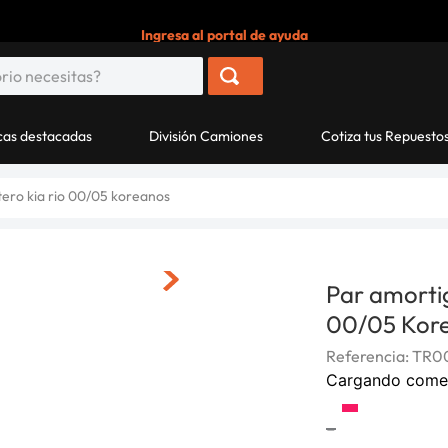
Ingresa al portal de ayuda
as destacadas
División Camiones
Cotiza tus Repuesto
ero kia rio 00/05 koreanos
Par amorti
00/05 Kor
Referencia
:
TR00
Cargando come
-