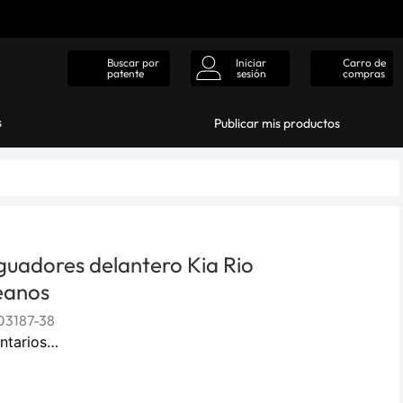
Iniciar
Carro de
Buscar por
sesión
compras
patente
s
Publicar mis productos
guadores delantero Kia Rio
eanos
3187-38
ntarios…