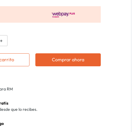
＋
carrito
Comprar ahora
para RM
ratis
desde que lo recibes.
go