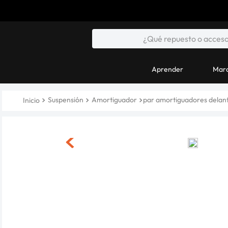
Aprender
Marc
Suspensión
Amortiguador
par amortiguadores delant