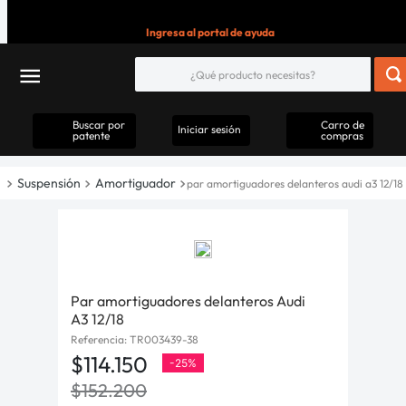
Ingresa al portal de ayuda
Buscar por
Carro de
Iniciar sesión
patente
compras
Suspensión
Amortiguador
par amortiguadores delanteros audi a3 12/18
Par amortiguadores delanteros Audi
A3 12/18
Referencia
:
TR003439-38
$
114
.
150
-
25%
$
152
.
200