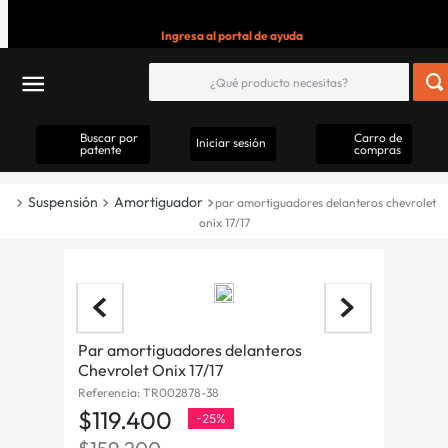
Ingresa al portal de ayuda
Buscar por
Carro de
Iniciar sesión
patente
compras
Suspensión
Amortiguador
par amortiguadores delanteros chevrolet
onix 17/17
Par amortiguadores delanteros
Chevrolet Onix 17/17
Referencia
:
TR002878-38
$
119
.
400
-
25%