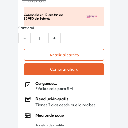
$
159
.
200
Cómpralo en
12
cuotas de
$
9
.
950
sin interés
Cantidad
－
＋
Añadir al carrito
Comprar ahora
Cargando...
*Válido solo para RM
Devolución gratis
Tienes 7 días desde que lo recibes.
Medios de pago
Tarjetas de crédito