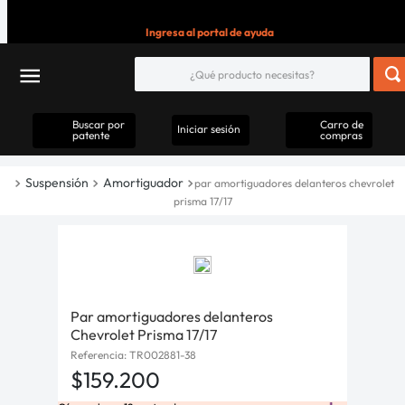
Ingresa al portal de ayuda
Buscar por
Carro de
Iniciar sesión
patente
compras
Suspensión
Amortiguador
par amortiguadores delanteros chevrolet
prisma 17/17
Par amortiguadores delanteros
Chevrolet Prisma 17/17
Referencia
:
TR002881-38
$
159
.
200