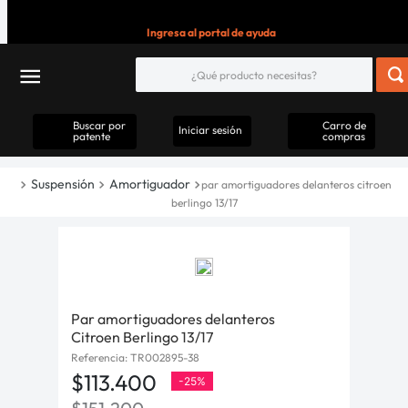
Ingresa al portal de ayuda
Buscar por
Carro de
Iniciar sesión
patente
compras
Suspensión
Amortiguador
par amortiguadores delanteros citroen
berlingo 13/17
Par amortiguadores delanteros
Citroen Berlingo 13/17
Referencia
:
TR002895-38
$
113
.
400
-
25%