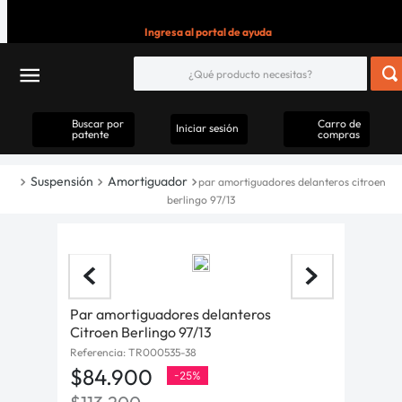
Ingresa al portal de ayuda
Buscar por
Carro de
Iniciar sesión
patente
compras
Suspensión
Amortiguador
par amortiguadores delanteros citroen
berlingo 97/13
Par amortiguadores delanteros
Citroen Berlingo 97/13
Referencia
:
TR000535-38
$
84
.
900
-
25%