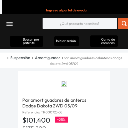
Ingresa al portal de ayuda
Buscar por
Carro de
Iniciar sesión
patente
compras
Suspensión
Amortiguador
par amortiguadores delanteros dodge
dakota 2wd 05/09
Par amortiguadores delanteros
Dodge Dakota 2WD 05/09
Referencia
:
TR000725-38
$
101
.
400
-
25%