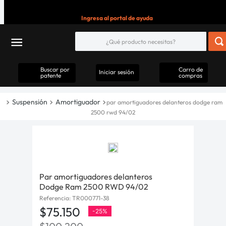
Ingresa al portal de ayuda
Buscar por
Carro de
Iniciar sesión
patente
compras
Suspensión
Amortiguador
par amortiguadores delanteros dodge ram
2500 rwd 94/02
Par amortiguadores delanteros
Dodge Ram 2500 RWD 94/02
Referencia
:
TR000771-38
$
75
.
150
-
25%