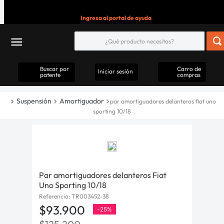
Ingresa al portal de ayuda
Buscar por
Carro de
Iniciar sesión
patente
compras
Suspensión
Amortiguador
par amortiguadores delanteros fiat uno
sporting 10/18
Par amortiguadores delanteros Fiat
Uno Sporting 10/18
Referencia
:
TR003452-38
$
93
.
900
-
25%