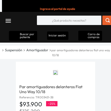
Ingresa al portal de ayuda
Buscar por
Carro de
Iniciar sesión
patente
compras
Suspensión
Amortiguador
par amortiguadores delanteros fiat uno way
10/18
Par amortiguadores delanteros Fiat
Uno Way 10/18
Referencia
:
TR003451-38
$
93
.
900
-
25%