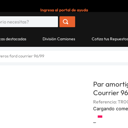
Ingresa al portal de ayuda
as destacadas
División Camiones
Cotiza tus Repuesto
eros ford courrier 96/99
Par amorti
Courrier 9
Referencia
:
TR0
Cargando come
-