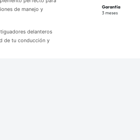
mplemento perfecto para
Garantía
ciones de manejo y
3 meses
tiguadores delanteros
ad de tu conducción y