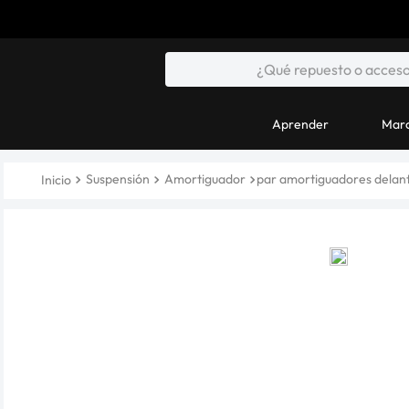
Aprender
Marc
Suspensión
Amortiguador
par amortiguadores delant