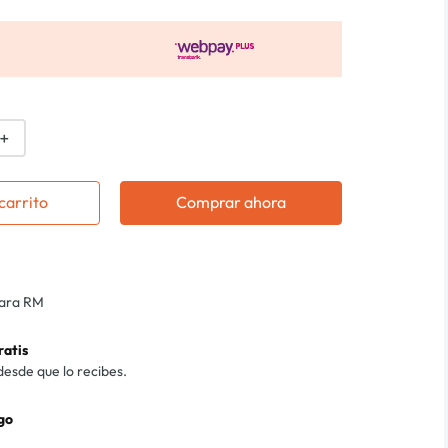
＋
carrito
Comprar ahora
para RM
ratis
desde que lo recibes.
go