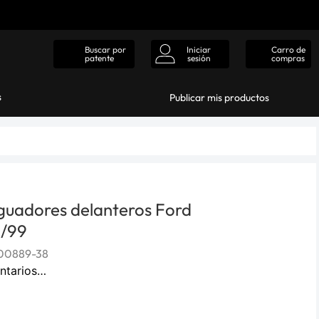
Iniciar
Carro de
Buscar por
sesión
compras
patente
s
Publicar mis productos
guadores delanteros Ford
6/99
00889-38
ntarios…