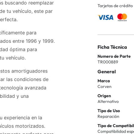
tás buscando reemplazar
Tarjetas de crédito
e tu vehículo, este par
erfecta.
íficamente para
cados entre 1996 y 1999.
Ficha Técnica
idad óptima para
Numero de Parte
tu vehículo.
TR000889
 estos amortiguadores
General
tar las condiciones de
Marca
Corven
 tecnología avanzada
bilidad y una
Origen
Alternativo
Tipo de Uso
Reparación
u experiencia en la
hículos motorizados.
Tipo de Compatibi
Compatibilidad esp