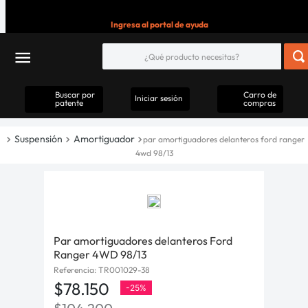
Ingresa al portal de ayuda
Buscar por
Carro de
Iniciar sesión
patente
compras
Suspensión
Amortiguador
par amortiguadores delanteros ford ranger
4wd 98/13
Par amortiguadores delanteros Ford
Ranger 4WD 98/13
Referencia
:
TR001029-38
$
78
.
150
-
25%