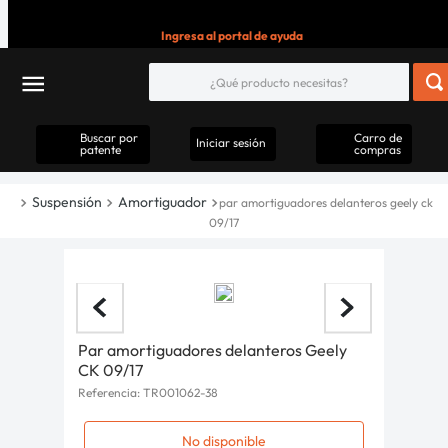
Ingresa al portal de ayuda
Buscar por
Carro de
Iniciar sesión
patente
compras
Suspensión
Amortiguador
par amortiguadores delanteros geely ck
09/17
Par amortiguadores delanteros Geely
CK 09/17
Referencia
:
TR001062-38
No disponible