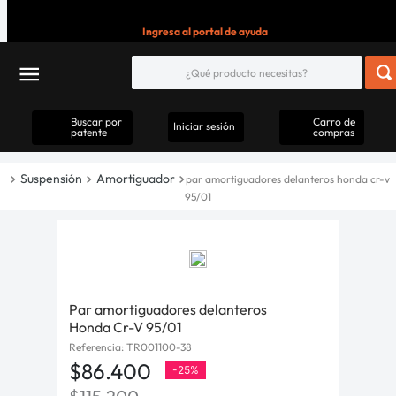
Ingresa al portal de ayuda
Buscar por
Carro de
Iniciar sesión
patente
compras
Suspensión
Amortiguador
par amortiguadores delanteros honda cr-v
95/01
Par amortiguadores delanteros
Honda Cr-V 95/01
Referencia
:
TR001100-38
$
86
.
400
-
25%