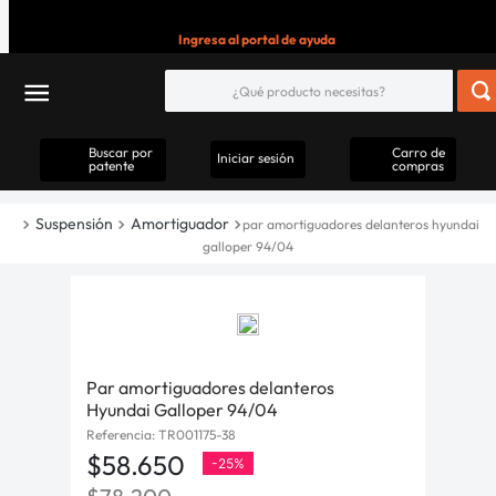
Ingresa al portal de ayuda
Buscar por
Carro de
Iniciar sesión
patente
compras
Suspensión
Amortiguador
par amortiguadores delanteros hyundai
galloper 94/04
Par amortiguadores delanteros
Hyundai Galloper 94/04
Referencia
:
TR001175-38
$
58
.
650
-
25%