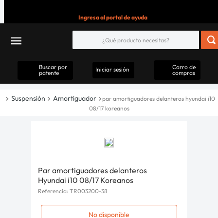
Ingresa al portal de ayuda
Buscar por
Carro de
Iniciar sesión
patente
compras
Suspensión
Amortiguador
par amortiguadores delanteros hyundai i10
08/17 koreanos
Par amortiguadores delanteros
Hyundai i10 08/17 Koreanos
Referencia
:
TR003200-38
No disponible