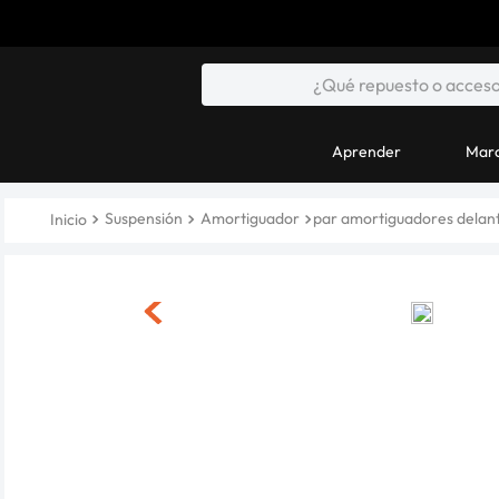
Aprender
Marc
Suspensión
Amortiguador
par amortiguadores delant