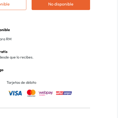
onible
No disponible
onible
para RM
ratis
desde que lo recibes.
go
Tarjetas de débito