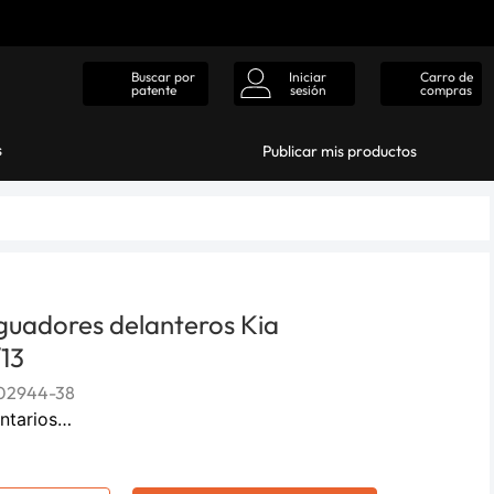
Iniciar
Carro de
Buscar por
sesión
compras
patente
s
Publicar mis productos
guadores delanteros Kia
13
02944-38
ntarios…