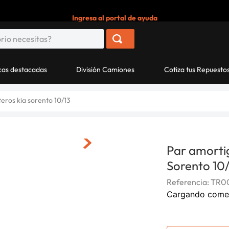
Ingresa al portal de ayuda
as destacadas
División Camiones
Cotiza tus Repuesto
eros kia sorento 10/13
Par amorti
Sorento 10/
Referencia
:
TR0
Cargando come