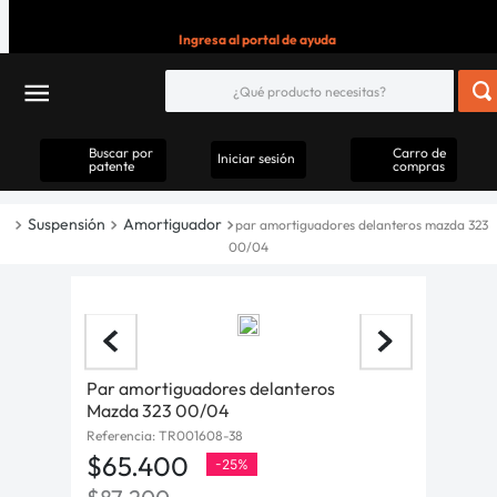
Ingresa al portal de ayuda
Buscar por
Carro de
Iniciar sesión
patente
compras
Suspensión
Amortiguador
par amortiguadores delanteros mazda 323
00/04
Par amortiguadores delanteros
Mazda 323 00/04
Referencia
:
TR001608-38
$
65
.
400
-
25%