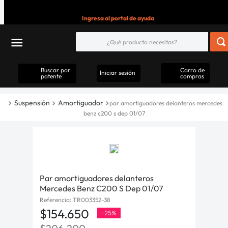
Ingresa al portal de ayuda
Buscar por
Carro de
Iniciar sesión
patente
compras
Suspensión
Amortiguador
par amortiguadores delanteros mercedes
benz c200 s dep 01/07
Par amortiguadores delanteros
Mercedes Benz C200 S Dep 01/07
Referencia
:
TR003352-38
$
154
.
650
-
25%