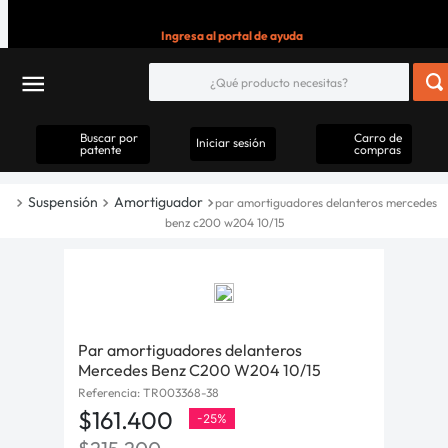
Ingresa al portal de ayuda
Buscar por
Carro de
Iniciar sesión
patente
compras
Suspensión
Amortiguador
par amortiguadores delanteros mercedes
benz c200 w204 10/15
Par amortiguadores delanteros
Mercedes Benz C200 W204 10/15
Referencia
:
TR003368-38
$
161
.
400
-
25%