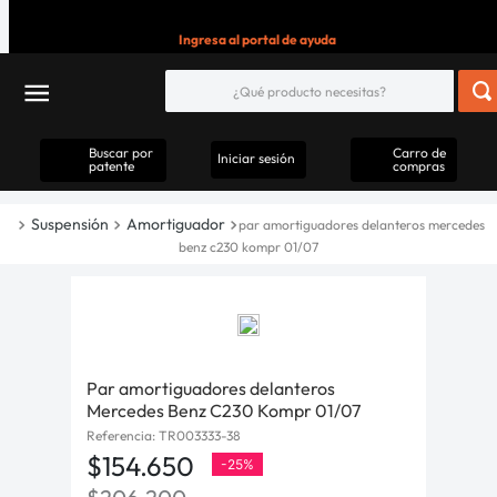
Ingresa al portal de ayuda
Buscar por
Carro de
Iniciar sesión
patente
compras
Suspensión
Amortiguador
par amortiguadores delanteros mercedes
benz c230 kompr 01/07
Par amortiguadores delanteros
Mercedes Benz C230 Kompr 01/07
Referencia
:
TR003333-38
$
154
.
650
-
25%