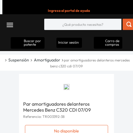
Ingresa al portal de ayuda
Buscar por
Carro de
Iniciar sesión
patente
compras
Suspensión
Amortiguador
par amortiguadores delanteros mercedes
benz c320 cdi 07/09
Par amortiguadores delanteros
Mercedes Benz C320 CDI 07/09
Referencia
:
TR003392-38
No disponible