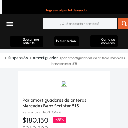
Ingresa al portal de ayuda
Buscar por
Carro de
Iniciar sesión
patente
compras
Suspensión
Amortiguador
par amortiguadores delanteros mercedes
benz sprinter 515
Par amortiguadores delanteros
Mercedes Benz Sprinter 515
Referencia
:
TR001754-38
$
180
.
150
-
25%