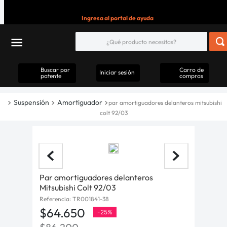
Ingresa al portal de ayuda
Buscar por
Carro de
Iniciar sesión
patente
compras
Suspensión
Amortiguador
par amortiguadores delanteros mitsubishi
colt 92/03
Par amortiguadores delanteros
Mitsubishi Colt 92/03
Referencia
:
TR001841-38
$
64
.
650
-
25%