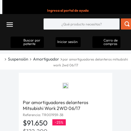
Ingresa al portal de ayuda
Buscar por
Carro de
Iniciar sesión
patente
compras
Suspensión
Amortiguador
par amortiguadores delanteros mitsubishi
work 2wd 06/17
Par amortiguadores delanteros
Mitsubishi Work 2WD 06/17
Referencia
:
TR001959-38
$
91
.
650
-
25%