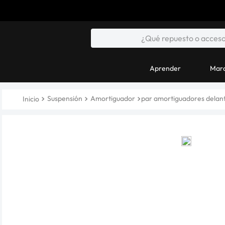
Aprender
Marc
Suspensión
Amortiguador
par amortiguadores delant