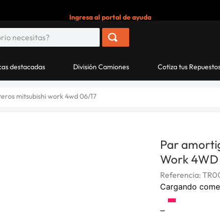
Ingresa al portal de ayuda
as destacadas
División Camiones
Cotiza tus Repuesto
eros mitsubishi work 4wd 06/17
Par amortig
Work 4WD 
Referencia
:
TR00
Cargando come
-