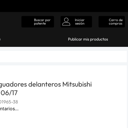
Iniciar
Carro de
Buscar por
sesión
compras
patente
s
Publicar mis productos
uadores delanteros Mitsubishi
06/17
1965-38
ntarios…