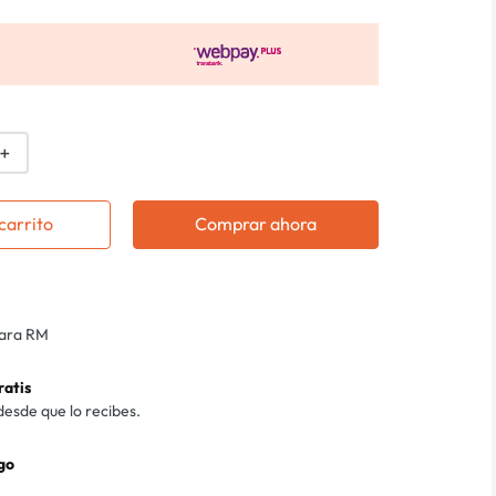
＋
carrito
Comprar ahora
para RM
ratis
desde que lo recibes.
go