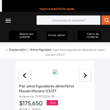
Ingresa al portal de ayuda
Buscar por
Carro de
Iniciar sesión
patente
compras
Suspensión
Amortiguador
par amortiguadores delanteros nissan
murano 03/07
Par amortiguadores delanteros
Nissan Murano 03/07
Referencia
:
TR002006-38
$
175
.
650
-
25%