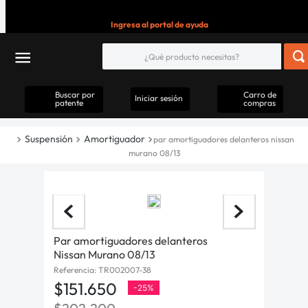
Ingresa al portal de ayuda
Buscar por
Carro de
Iniciar sesión
patente
compras
Suspensión
Amortiguador
par amortiguadores delanteros nissan
murano 08/13
Par amortiguadores delanteros
Nissan Murano 08/13
Referencia
:
TR002007-38
$
151
.
650
-
25%