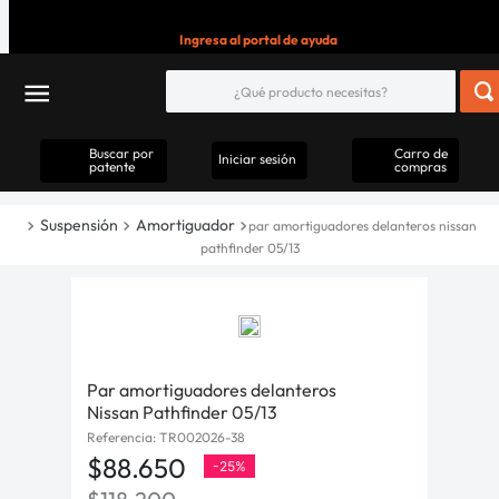
Ingresa al portal de ayuda
Buscar por
Carro de
Iniciar sesión
patente
compras
Suspensión
Amortiguador
par amortiguadores delanteros nissan
pathfinder 05/13
Par amortiguadores delanteros
Nissan Pathfinder 05/13
Referencia
:
TR002026-38
$
88
.
650
-
25%