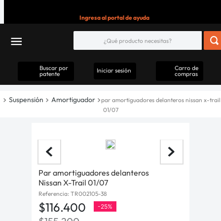
Ingresa al portal de ayuda
Buscar por
Carro de
Iniciar sesión
patente
compras
Suspensión
Amortiguador
par amortiguadores delanteros nissan x-trail
01/07
Par amortiguadores delanteros
Nissan X-Trail 01/07
Referencia
:
TR002105-38
$
116
.
400
-
25%