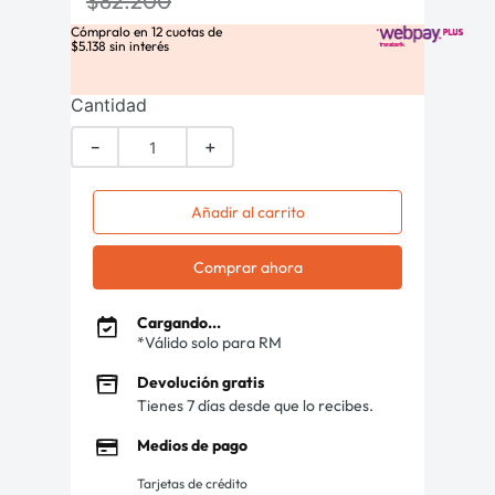
$
82
.
200
Cómpralo en
12
cuotas de
$
5
.
138
sin interés
Cantidad
－
＋
Añadir al carrito
Comprar ahora
Cargando...
*Válido solo para RM
Devolución gratis
Tienes 7 días desde que lo recibes.
Medios de pago
Tarjetas de crédito