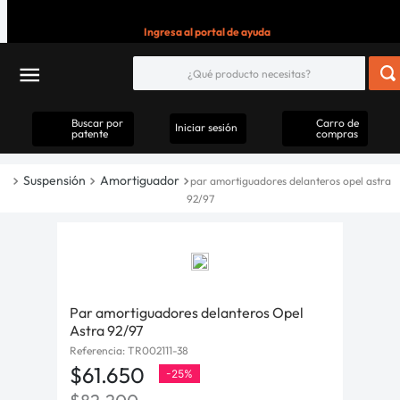
Ingresa al portal de ayuda
Buscar por
Carro de
Iniciar sesión
patente
compras
Suspensión
Amortiguador
par amortiguadores delanteros opel astra
92/97
Par amortiguadores delanteros Opel
Astra 92/97
Referencia
:
TR002111-38
$
61
.
650
-
25%