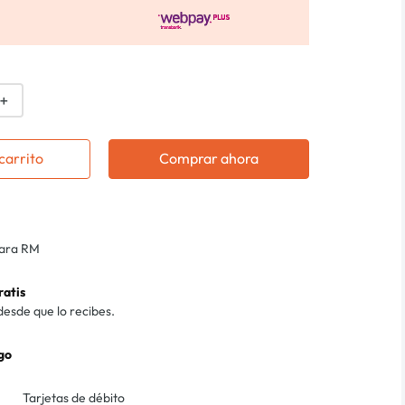
＋
carrito
Comprar ahora
para RM
ratis
desde que lo recibes.
go
Tarjetas de débito