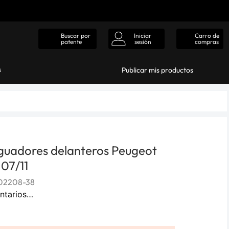
Iniciar
Carro de
Buscar por
sesión
compras
patente
s
Publicar mis productos
guadores delanteros Peugeot
07/11
02208-38
ntarios…