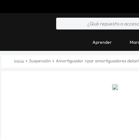
Aprender
Marc
Suspensión
Amortiguador
par amortiguadores delant