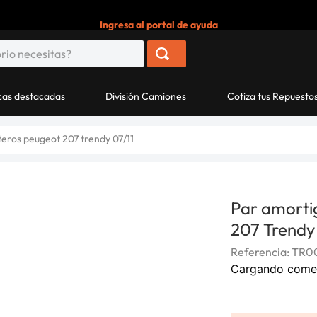
Ingresa al portal de ayuda
as destacadas
División Camiones
Cotiza tus Repuesto
eros peugeot 207 trendy 07/11
Par amorti
207 Trendy 
Referencia
:
TR0
Cargando come