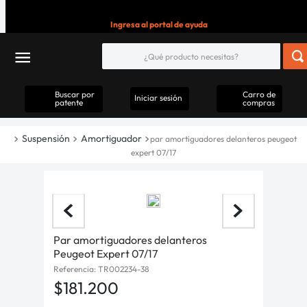
Ingresa al portal de ayuda
Buscar por
Carro de
Iniciar sesión
patente
compras
Suspensión
Amortiguador
par amortiguadores delanteros peugeot
expert 07/17
Par amortiguadores delanteros
Peugeot Expert 07/17
Referencia
:
TR002234-38
$
181
.
200