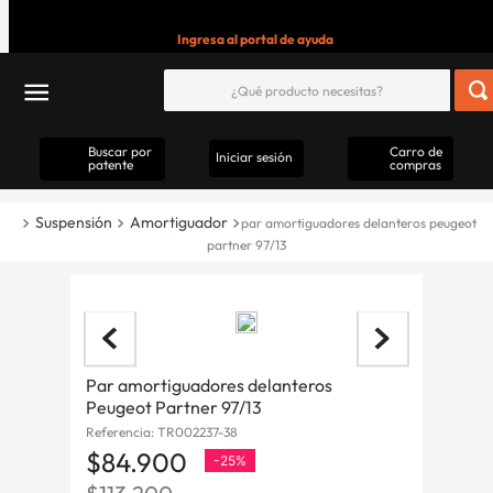
Ingresa al portal de ayuda
Buscar por
Carro de
Iniciar sesión
patente
compras
Suspensión
Amortiguador
par amortiguadores delanteros peugeot
partner 97/13
Par amortiguadores delanteros
Peugeot Partner 97/13
Referencia
:
TR002237-38
$
84
.
900
-
25%