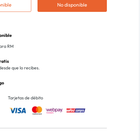
onible
No disponible
onible
para RM
ratis
desde que lo recibes.
go
Tarjetas de débito