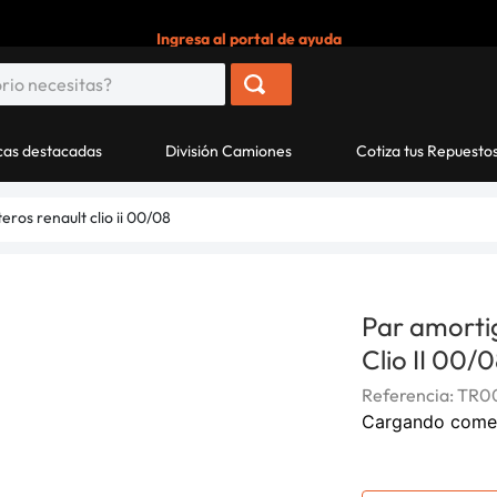
Ingresa al portal de ayuda
as destacadas
División Camiones
Cotiza tus Repuesto
ros renault clio ii 00/08
Par amorti
Clio II 00/
Referencia
:
TR0
Cargando come