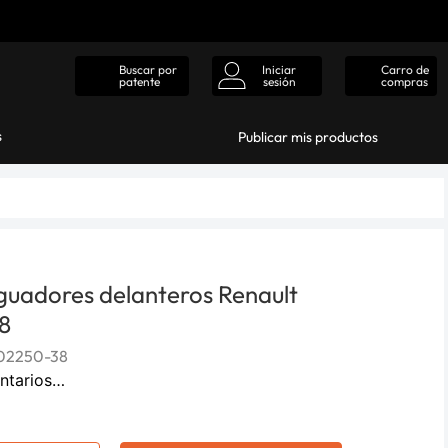
Iniciar
Carro de
Buscar por
sesión
compras
patente
s
Publicar mis productos
guadores delanteros Renault
08
02250-38
ntarios…