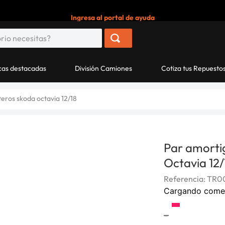
Ingresa al portal de ayuda
as destacadas
División Camiones
Cotiza tus Repuesto
eros skoda octavia 12/18
Par amorti
Octavia 12/
Referencia
:
TR0
Cargando come
-