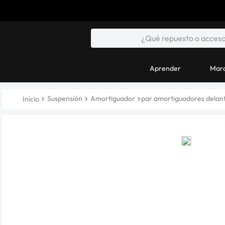
Aprender
Marc
Suspensión
Amortiguador
par amortiguadores delant