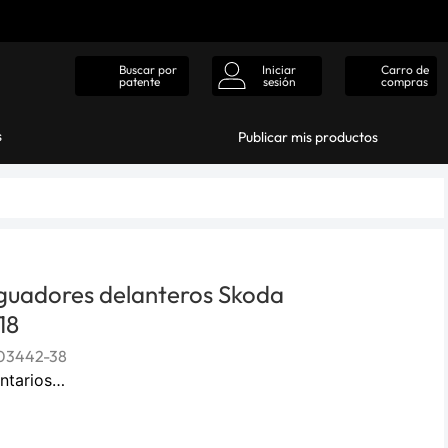
Iniciar
Carro de
Buscar por
sesión
compras
patente
s
Publicar mis productos
guadores delanteros Skoda
18
03442-38
ntarios…