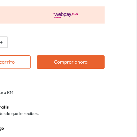
＋
carrito
Comprar ahora
para RM
ratis
desde que lo recibes.
go